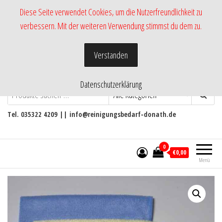
Zum
Diese Seite verwendet Cookies, um die Nutzerfreundlichkeit zu
Inhalt
verbessern. Mit der weiteren Verwendung stimmst du dem zu.
springen
Verstanden
Datenschutzerklärung
-Shop RmH-
Versand von Pflege- und
Reinigungsmittel
Tel. 035322 4209 || info@reinigungsbedarf-donath.de
0
€0,00
Menü