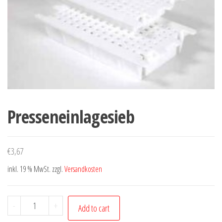
Presseneinlagesieb
€
3,67
inkl. 19 % MwSt.
zzgl.
Versandkosten
Presseneinlagesieb
-
+
Add to cart
quantity