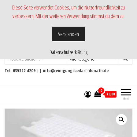
Zum
Diese Seite verwendet Cookies, um die Nutzerfreundlichkeit zu
Inhalt
verbessern. Mit der weiteren Verwendung stimmst du dem zu.
springen
Verstanden
Datenschutzerklärung
-Shop RmH-
Versand von Pflege- und
Reinigungsmittel
Tel. 035322 4209 || info@reinigungsbedarf-donath.de
0
€0,00
Menü