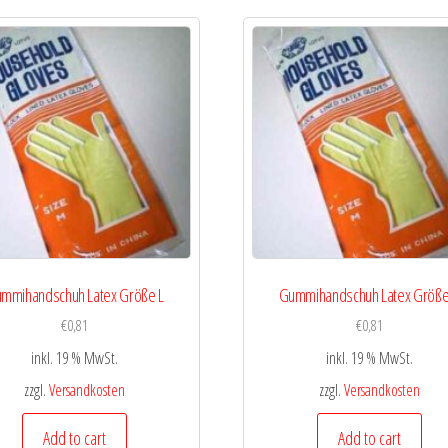
mmihandschuh Latex Größe L
Gummihandschuh Latex Größe
€
0,81
€
0,81
inkl. 19 % MwSt.
inkl. 19 % MwSt.
zzgl.
Versandkosten
zzgl.
Versandkosten
Add to cart
Add to cart