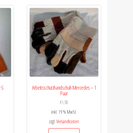
 S
Arbeitsschutzhandschuh Mercedes – 1
Paar
€
1,58
inkl. 19 % MwSt.
zzgl.
Versandkosten