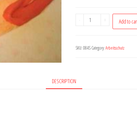
Strickhandschuhe
-
+
Add to car
Gummi
beschichtet
-
SKU:
084S
Category:
Arbeitsschutz
1
Paar
quantity
DESCRIPTION