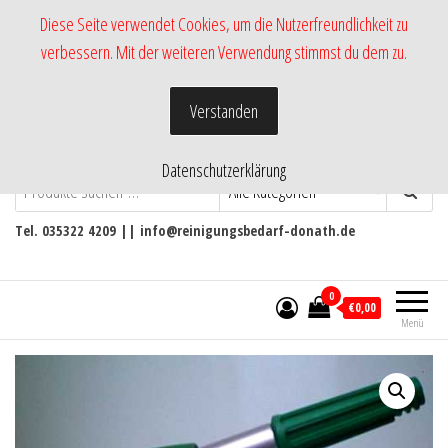
Zum
Diese Seite verwendet Cookies, um die Nutzerfreundlichkeit zu
Inhalt
verbessern. Mit der weiteren Verwendung stimmst du dem zu.
springen
Verstanden
Datenschutzerklärung
-Shop RmH-
Versand von Pflege- und
Reinigungsmittel
Tel. 035322 4209 || info@reinigungsbedarf-donath.de
0
€0,00
Menü