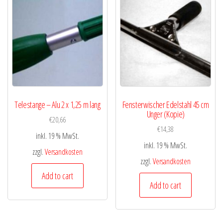
Telestange – Alu 2 x 1,25 m lang
Fensterwischer Edelstahl 45 cm
Unger (Kopie)
€
20,66
€
14,38
inkl. 19 % MwSt.
inkl. 19 % MwSt.
zzgl.
Versandkosten
zzgl.
Versandkosten
Add to cart
Add to cart