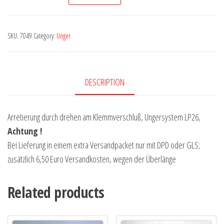
-
Alu
2
SKU:
7049
Category:
Unger
x
2,00
m
DESCRIPTION
lang
quantity
Arretierung durch drehen am Klemmverschluß, Ungersystem LP26,
Achtung !
Bei Lieferung in einem extra Versandpacket nur mit DPD oder GLS;
zusätzlich 6,50 Euro Versandkosten, wegen der Überlänge
Related products