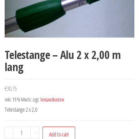
Telestange – Alu 2 x 2,00 m
lang
€
30,15
inkl. 19 % MwSt.
zzgl.
Versandkosten
Telestange 2 x 2,0
Telestange
-
+
Add to cart