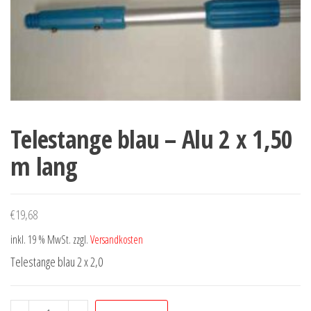
Telestange blau – Alu 2 x 1,50
m lang
€
19,68
inkl. 19 % MwSt.
zzgl.
Versandkosten
Telestange blau 2 x 2,0
Telestange