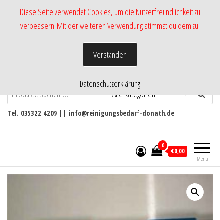
Zum
Diese Seite verwendet Cookies, um die Nutzerfreundlichkeit zu
Inhalt
verbessern. Mit der weiteren Verwendung stimmst du dem zu.
springen
Verstanden
Datenschutzerklärung
-Shop RmH-
Versand von Pflege- und
Reinigungsmittel
Tel. 035322 4209 || info@reinigungsbedarf-donath.de
0
€0,00
Menü