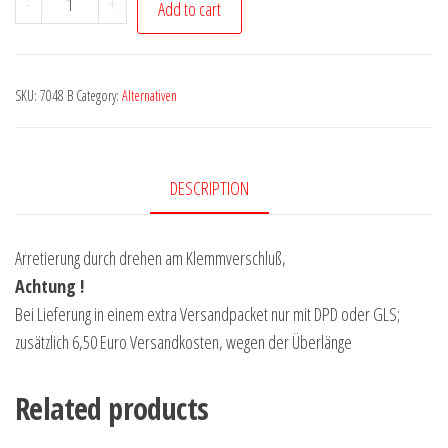
-
+
Add to cart
blau
-
Alu
SKU:
7048 B
Category:
Alternativen
2
x
1,50
DESCRIPTION
m
lang
quantity
Arretierung durch drehen am Klemmverschluß,
Achtung !
Bei Lieferung in einem extra Versandpacket nur mit DPD oder GLS;
zusätzlich 6,50 Euro Versandkosten, wegen der Überlänge
Related products