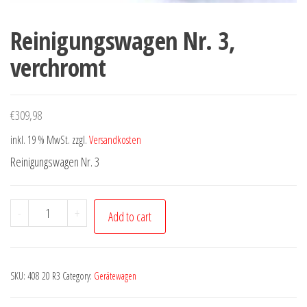
Reinigungswagen Nr. 3,
verchromt
€
309,98
inkl. 19 % MwSt.
zzgl.
Versandkosten
Reinigungswagen Nr. 3
Reinigungswagen
-
+
Add to cart
Nr.
3,
verchromt
SKU:
408 20 R3
Category:
Gerätewagen
quantity