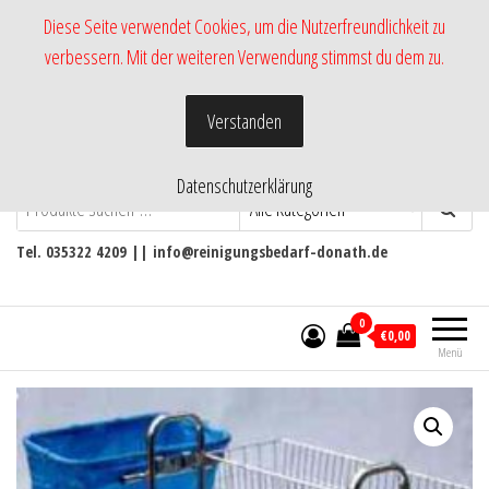
Zum
Diese Seite verwendet Cookies, um die Nutzerfreundlichkeit zu
Inhalt
verbessern. Mit der weiteren Verwendung stimmst du dem zu.
springen
Verstanden
Datenschutzerklärung
-Shop RmH-
Versand von Pflege- und
Reinigungsmittel
Tel. 035322 4209 || info@reinigungsbedarf-donath.de
0
€0,00
Menü