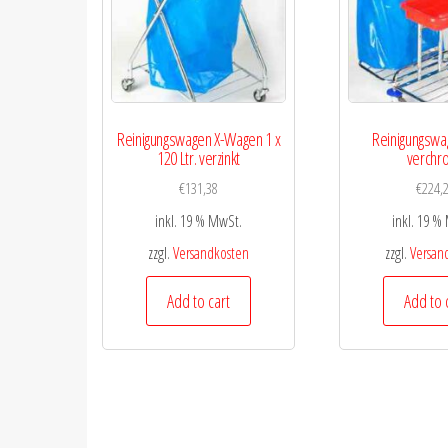
Reinigungswagen X-Wagen 1 x
Reinigungswag
120 Ltr. verzinkt
verchr
€
131,38
€
224,
inkl. 19 % MwSt.
inkl. 19 %
zzgl.
Versandkosten
zzgl.
Versan
Add to cart
Add to 