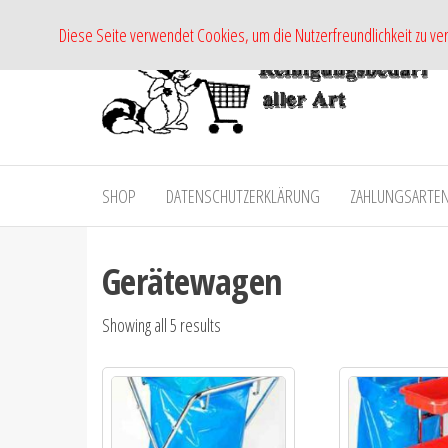
Zum
Diese Seite verwendet Cookies, um die Nutzerfreundlichkeit zu v
Inhalt
springen
-
Versand von
Pflege- und
Shop
Reinigungsmittel
SHOP
DATENSCHUTZERKLÄRUNG
ZAHLUNGSARTE
RmH-
Gerätewagen
Showing all 5 results