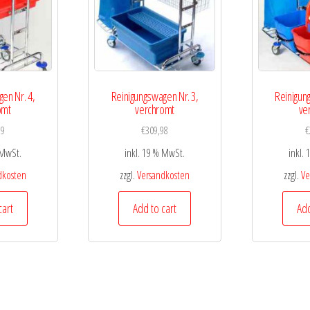
en Nr. 4,
Reinigungswagen Nr. 3,
Reinigun
omt
verchromt
ve
29
€
309,98
€
 MwSt.
inkl. 19 % MwSt.
inkl.
dkosten
zzgl.
Versandkosten
zzgl.
Ve
cart
Add to cart
Add