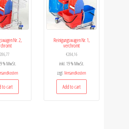
gswagen Nr. 2,
Reinigungswagen Nr. 1,
rchromt
verchromt
286,77
€
284,16
 19 % MwSt.
inkl. 19 % MwSt.
rsandkosten
zzgl.
Versandkosten
 to cart
Add to cart