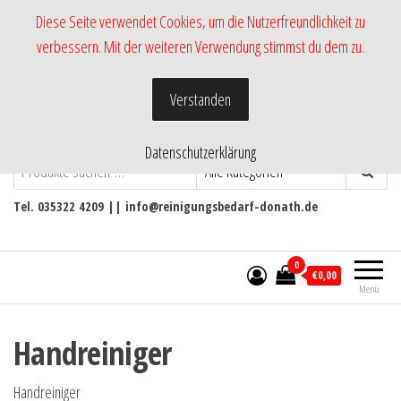
Zum
Diese Seite verwendet Cookies, um die Nutzerfreundlichkeit zu
Inhalt
verbessern. Mit der weiteren Verwendung stimmst du dem zu.
springen
Verstanden
Datenschutzerklärung
-Shop RmH-
Versand von Pflege- und
Reinigungsmittel
Tel. 035322 4209 || info@reinigungsbedarf-donath.de
0
€0,00
Menü
Handreiniger
Handreiniger