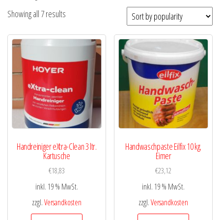
Showing all 7 results
Handreiniger eXtra-Clean 3 ltr.
Handwaschpaste Eilfix 10 kg.
Kartusche
Eimer
€
18,83
€
23,12
inkl. 19 % MwSt.
inkl. 19 % MwSt.
zzgl.
Versandkosten
zzgl.
Versandkosten