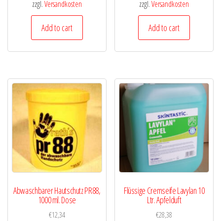
zzgl.
Versandkosten
zzgl.
Versandkosten
Add to cart
Add to cart
Abwaschbarer Hautschutz PR88,
Flüssige Cremseife Lavylan 10
1000 ml. Dose
Ltr. Apfelduft
€
12,34
€
28,38